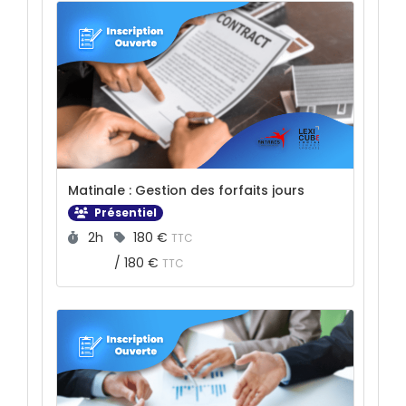
Matinale : Gestion des forfaits jours
Présentiel
Durée :
Prix :
2h
180 €
TTC
/
180 €
TTC