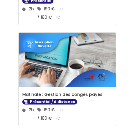
Présentiel
Durée :
Prix :
2h
180 €
TTC
/
180 €
TTC
Matinale : Gestion des congés payés
Présentiel / à distance
Durée :
Prix :
2h
180 €
TTC
/
180 €
TTC