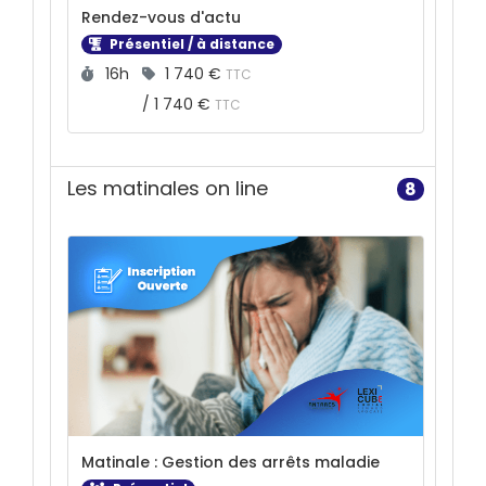
Rendez-vous d'actu
Présentiel / à distance
Durée :
Prix :
16h
1 740 €
TTC
/
1 740 €
TTC
Les matinales on line
8
Matinale : Gestion des arrêts maladie