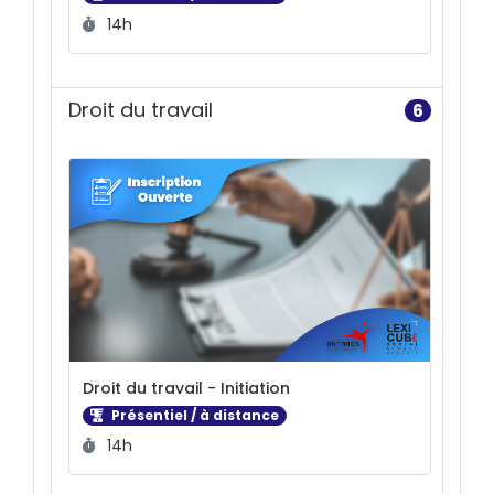
Durée :
14h
Droit du travail
6
Droit du travail - Initiation
Présentiel / à distance
Durée :
14h