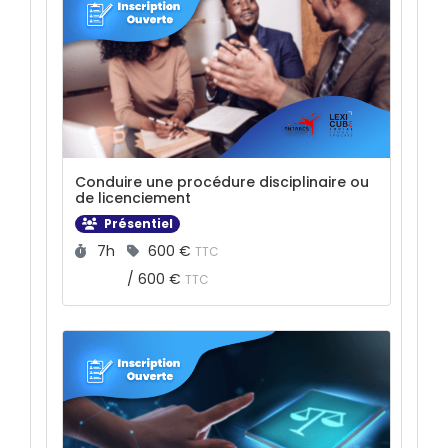
Conduire une procédure disciplinaire ou
de licenciement
Présentiel
Durée :
Prix :
7h
600 €
TTC
/
600 €
TTC