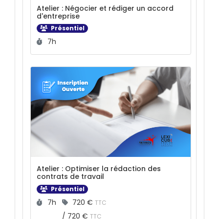
Atelier : Négocier et rédiger un accord
d'entreprise
Présentiel
Durée :
7h
Atelier : Optimiser la rédaction des
contrats de travail
Présentiel
Durée :
Prix :
7h
720 €
TTC
/
720 €
TTC