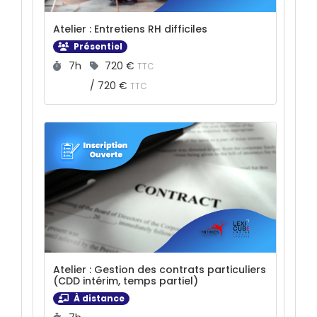
Atelier : Entretiens RH difficiles
Présentiel
Durée :
Prix :
7h
720 €
TTC
/
720 €
TTC
Atelier : Gestion des contrats particuliers
(CDD intérim, temps partiel)
À distance