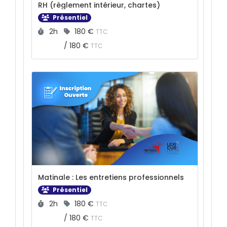
RH (règlement intérieur, chartes)
Présentiel
Durée :
Prix :
2h
180 €
TTC
/
180 €
TTC
Matinale : Les entretiens professionnels
Présentiel
Durée :
Prix :
2h
180 €
TTC
/
180 €
TTC