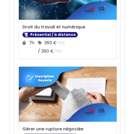
Droit du travail et numérique
Présentiel / à distance
Durée :
Prix :
7h
360 €
TTC
/
360 €
TTC
Gérer une rupture négociée