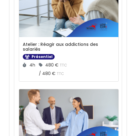
Atelier : Réagir aux addictions des
salariés
Présentiel
Durée :
Prix :
4h
480 €
TTC
/
480 €
TTC