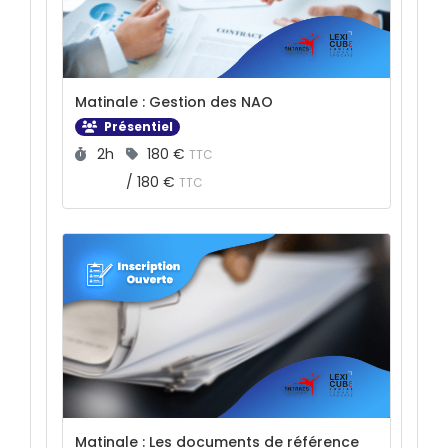
Matinale : Gestion des NAO
Présentiel
Durée :
Prix :
2h
180 €
TTC
/
180 €
TTC
Matinale : Les documents de référence