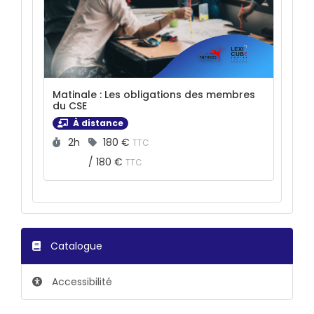
Matinale : Les obligations des membres
du CSE
À distance
Durée :
Prix :
2h
180 €
TTC
/
180 €
TTC
Catalogue
Accessibilité