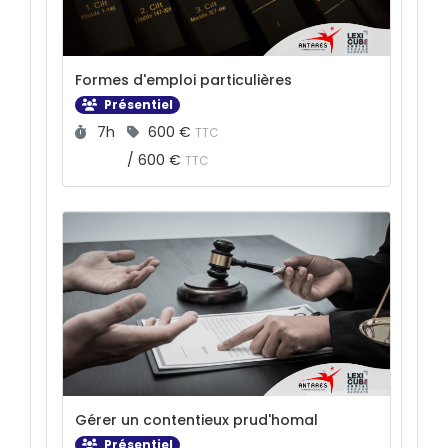
Formes d'emploi particulières
Présentiel
Durée :
Prix :
7h
600 €
TTC
/
600 €
TTC
Gérer un contentieux prud'homal
Présentiel