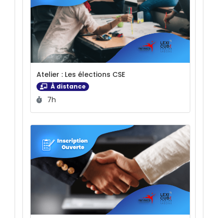
Atelier : Les élections CSE
À distance
Durée :
7h