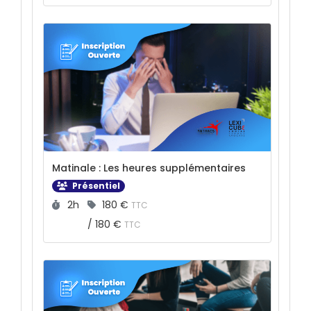
Matinale : Les heures supplémentaires
Présentiel
Durée :
Prix :
2h
180 €
TTC
/
180 €
TTC