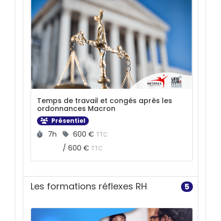
Temps de travail et congés après les
ordonnances Macron
Présentiel
Durée :
Prix :
7h
600 €
TTC
/
600 €
TTC
Les formations réflexes RH
5