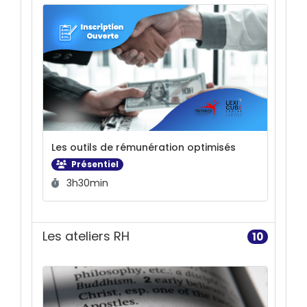
Les outils de rémunération optimisés
Présentiel
Durée :
3h30min
Les ateliers RH
10