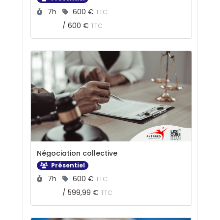
Durée :
Prix :
7h
600 €
TTC
/
600 €
TTC
Négociation collective
Présentiel
Durée :
Prix :
7h
600 €
TTC
/
599,99 €
TTC