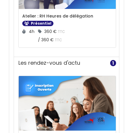
Atelier : RH Heures de délégation
Présentiel
Durée :
Prix :
4h
360 €
TTC
/
360 €
TTC
Les rendez-vous d'actu
1