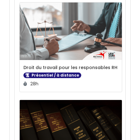
Droit du travail pour les responsables RH
Présentiel / à distance
Durée :
28h