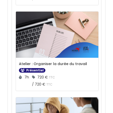
Atelier : Organiser la durée du travail
Présentiel
Durée :
Prix :
7h
720 €
TTC
/
720 €
TTC