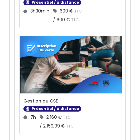
Présentiel / à distance
Durée :
Prix :
3h30min
600 €
TTC
/
600 €
TTC
Gestion du CSE
Présentiel / à distance
Durée :
Prix :
7h
2 160 €
TTC
/
2 159,99 €
TTC