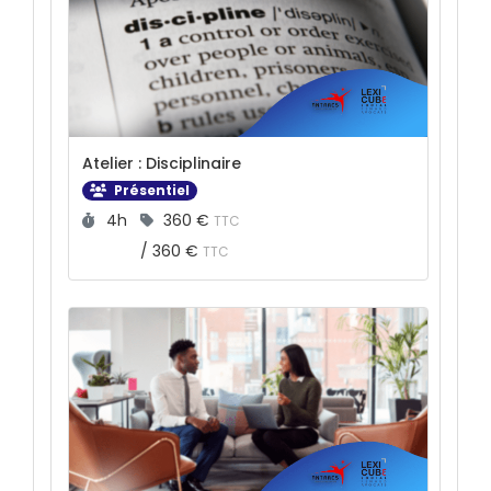
Atelier : Disciplinaire
Présentiel
Durée :
Prix :
4h
360 €
TTC
/
360 €
TTC