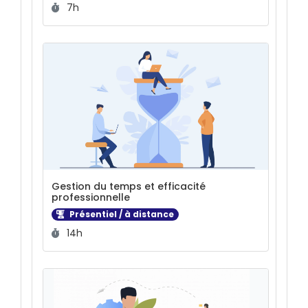
Durée :
7h
Gestion du temps et efficacité
professionnelle
Présentiel / à distance
Durée :
14h