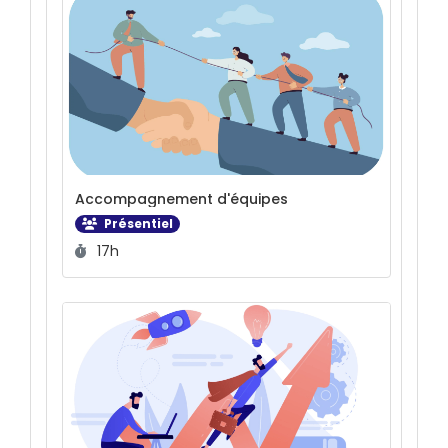
Accompagnement d'équipes
Présentiel
Durée :
17h