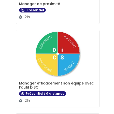
Manager de proximité
Présentiel
Durée :
21h
Manager efficacement son équipe avec
l'outil DISC
Présentiel / à distance
Durée :
21h