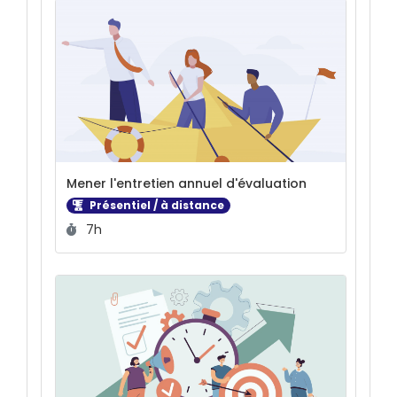
Mener l'entretien annuel d'évaluation
Présentiel / à distance
Durée :
7h