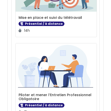
Mise en place et suivi du télétravail
Présentiel / à distance
Durée :
14h
Piloter et mener l’Entretien Professionnel
Obligatoire
Présentiel / à distance