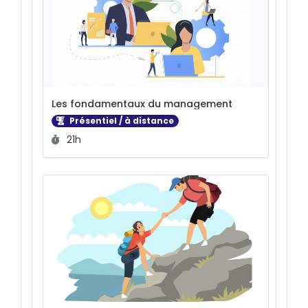
Les fondamentaux du management
Présentiel / à distance
Durée :
21h