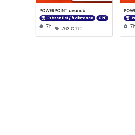
POWERPOINT avancé
POWE
Présentiel / à distance
CPF
Pr
Durée :
Du
7h
7
762 €
TTC