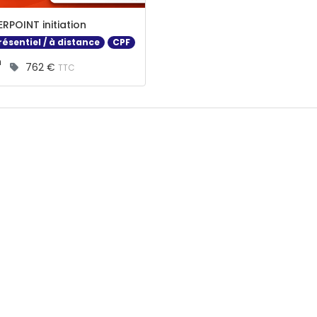
RPOINT initiation
ésentiel / à distance
CPF
rée :
h
762 €
TTC