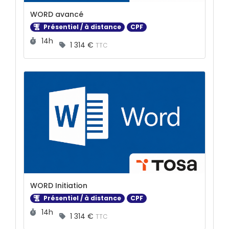
WORD avancé
Présentiel / à distance
CPF
Durée :
14h
1 314 €
TTC
WORD Initiation
Présentiel / à distance
CPF
Durée :
14h
1 314 €
TTC