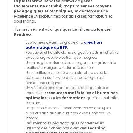
La plateforme
Dendreo
permet de
gérer
facilement
une activité, d’optimiser ses moyens
pédagogiques et techniques,
et de proposer une
expérience utilisateur irréprochable à ses formateurs et
apprenants.
Plus précisément voici quelques bénéfices du
logiciel
Dendreo
:
Economies de temps grâce à la
création
automatique du BPF
.
Réactivité et fluidité dans sa gestion administrative
avec la signature électronique intégrée.
Une image moderne de son organisme grâce à la
feuille d’émargement dématérialisée.
Une meilleure visibilité de sa structure avec la
publication sur le web de son catalogue de
formations en ligne.
Un véritable assistant au quotidien qui aide à
trouver les
ressources matérielles et humaines
optimales
pour les
formations
que l’on souhaite
planifier.
La gestion de vos visioconférences en quelques
clics et sans aucun outil tiers avec Dendreo live
intégré.
Des méthodes pédagogiques modernes en
utilisant des connexions avec des
Learning