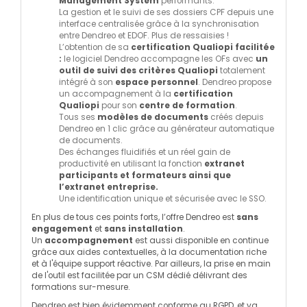
Management System
performants.
La gestion et le suivi de ses dossiers CPF depuis une
interface centralisée grâce à la synchronisation
entre Dendreo et EDOF. Plus de ressaisies !
L’obtention de sa
certification Qualiopi facilitée
:
le logiciel Dendreo accompagne les OFs avec
un
outil de suivi des critères Qualiopi
totalement
intégré à son
espace personnel
. Dendreo propose
un accompagnement à la
certification
Qualiopi
pour son
centre de formation
.
Tous ses
modèles de documents
créés depuis
Dendreo en 1 clic grâce au générateur automatique
de documents.
Des échanges fluidifiés et un réel gain de
productivité en utilisant la fonction
extranet
participants et formateurs ainsi que
l’extranet entreprise.
Une identification unique et sécurisée avec le SSO.
En plus de tous ces points forts, l’offre Dendreo est
sans
engagement
et
sans installation
.
Un
accompagnement
est aussi disponible en continue
grâce aux aides contextuelles, à la documentation riche
et à l'équipe support réactive. Par ailleurs, la prise en main
de l'outil est facilitée par un CSM dédié délivrant des
formations sur-mesure.
Dendreo est bien évidemment conforme au RGPD, et va