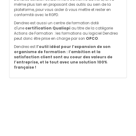
même plus loin en proposant des outils au sein de la
plateforme, pour vous aider à vous mettre et rester en
conformité avec le RGPD.
Dendreo est aussi un centre de formation doté
d'une
certification Qualiopi
au titre de la catégorie
Actions de Formation : les formations au logiciel Dendreo
peut donc être prise en charge par son
OPCO
.
Dendreo est
l’outil idéal pour l’expansion de son
organisme de formation : l’ambition et la
satisfaction client sont au coeur des valeurs de
l’entreprise, et le tout avec une solution
100%
française
!