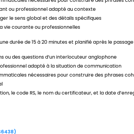
rammaticales nécessaires pour construire des phrases co
ourant ou professionnel adapté au contexte
r le sens global et des détails spécifiques
 la vie courante ou professionnelles
une durée de 15 à 20 minutes et planifié après le passage 
s ou des questions d’un interlocuteur anglophone
ofessionnel adapté à la situation de communication
rammaticales nécessaires pour construire des phrases coh
al
cation, le code RS, le nom du certificateur, et la date d’enr
RS6438)