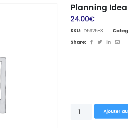
Planning Idea
24.00
€
SKU:
D5925-3
Categ
Share:
Pellentesque habitant mo
areay fames ac turpis eg
feugiatunknown it to make
senectustty netus et mal
Ajouter au