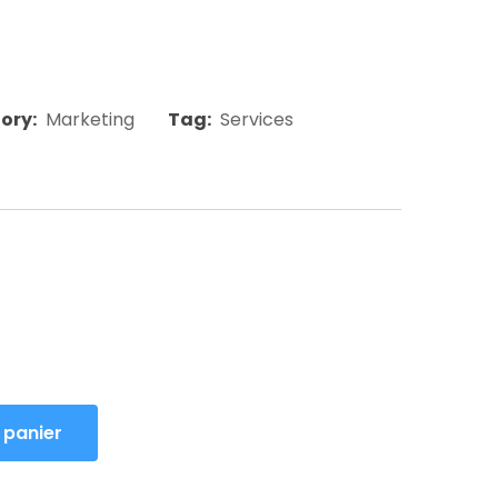
ory:
Marketing
Tag:
Services
rbi tristique senectustty netus et malesuada
estas aeeartibulum tortor quam
. Pellentesque habitant morbi tristique
esuada.
 panier