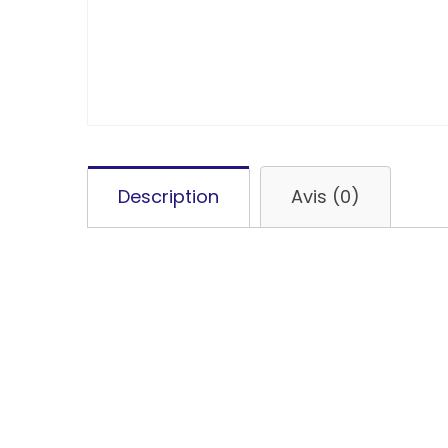
Description
Avis (0)
Pellentesque habitant morbi tristique senectus
tempor sit amet, ante. Donec eu libero sit am
et netus et malesuada fames ac turpis egestas.
morbi tristique senectus et netus et malesuada
Donec eu libero sit amet quam egestas semper