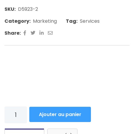
SKU:
D5923-2
Category:
Marketing
Tag:
Services
Share:
Pellentesque habitant morbi tristique senectustty
netus et malesuada areay fames ac turpis egestas
aeeartibulum tortor quam feugiatunknown it to
make. Pellentesque habitant morbi tristique
senectustty netus et malesuada.
Ajouter au panier