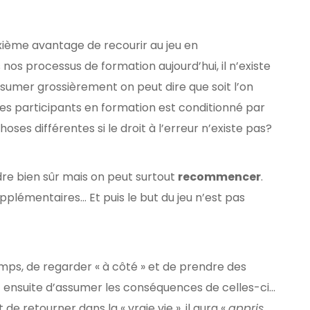
xième avantage de recourir au jeu en
 nos processus de formation aujourd’hui, il n’existe
sumer grossièrement on peut dire que soit l’on
t des participants en formation est conditionné par
s différentes si le droit à l’erreur n’existe pas?
rdre bien sûr mais on peut surtout
recommencer
.
pplémentaires… Et puis le but du jeu n’est pas
mps, de regarder « à côté » et de prendre des
ant ensuite d’assumer les conséquences de celles-ci…
 de retourner dans la « vraie vie », il aura «
appris