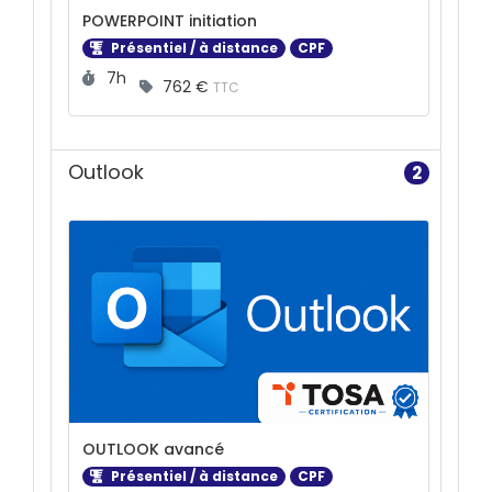
POWERPOINT initiation
Présentiel / à distance
CPF
Durée :
7h
762 €
TTC
Outlook
2
OUTLOOK avancé
Présentiel / à distance
CPF