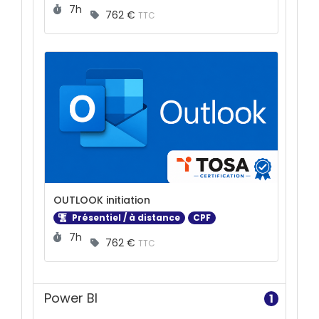
Durée :
7h
762 €
TTC
OUTLOOK initiation
Présentiel / à distance
CPF
Durée :
7h
762 €
TTC
Power BI
1