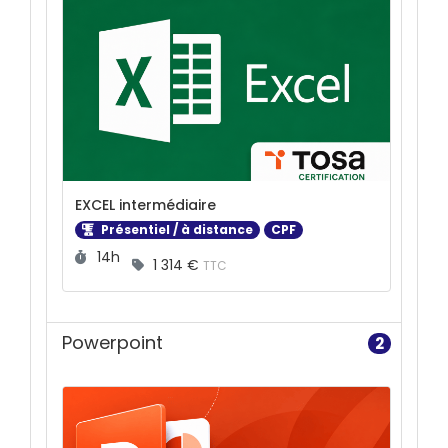
EXCEL intermédiaire
Présentiel / à distance
CPF
Durée :
14h
1 314 €
TTC
Powerpoint
2