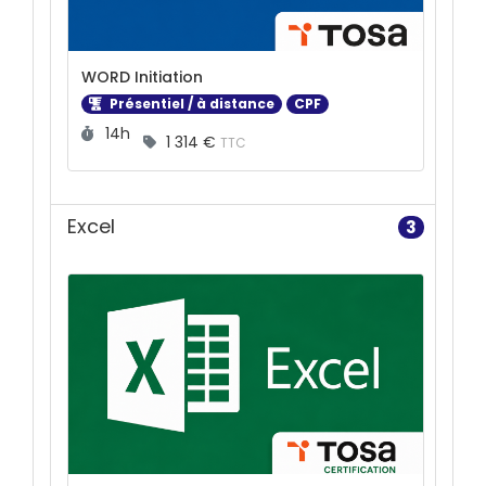
WORD Initiation
Présentiel / à distance
CPF
Durée :
14h
1 314 €
TTC
Excel
3