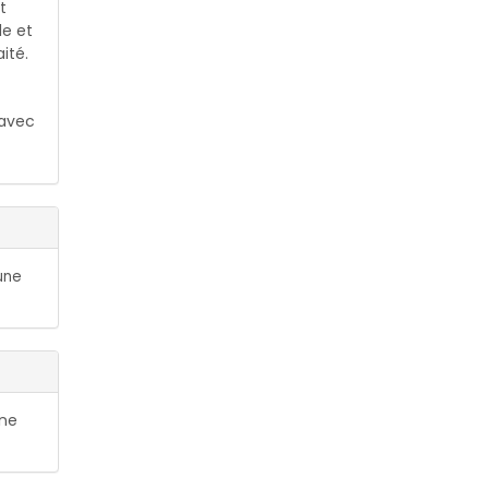
t
le et
ité.
 avec
une
une