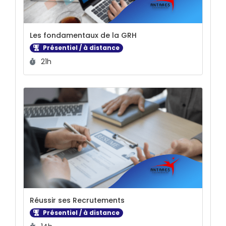
Les fondamentaux de la GRH
Présentiel / à distance
Durée :
21h
Réussir ses Recrutements
Présentiel / à distance